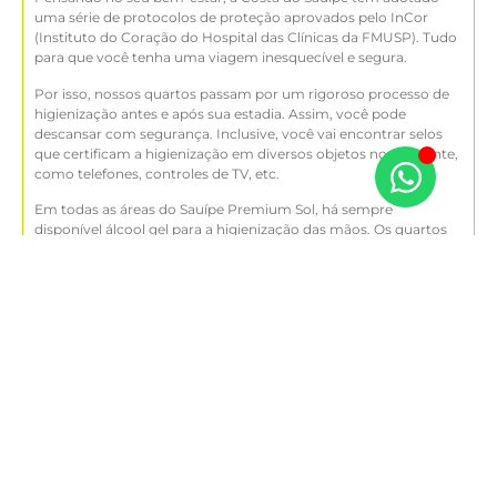
uma série de protocolos de proteção aprovados pelo InCor
(Instituto do Coração do Hospital das Clínicas da FMUSP). Tudo
para que você tenha uma viagem inesquecível e segura.
Por isso, nossos quartos passam por um rigoroso processo de
higienização antes e após sua estadia. Assim, você pode
descansar com segurança. Inclusive, você vai encontrar selos
que certificam a higienização em diversos objetos no ambiente,
como telefones, controles de TV, etc.
Em todas as áreas do Sauípe Premium Sol, há sempre
disponível álcool gel para a higienização das mãos. Os quartos
ainda contam com ar-condicionado, Wi-Fi gratuito com alta
velocidade — presente também em todos os espaços do resort
—, varanda, área de estar com televisão de tela plana a cabo e
frigobar. Os banheiros privativos têm chuveiro e secador de
cabelo.
DIVERSÃO PARA TODA